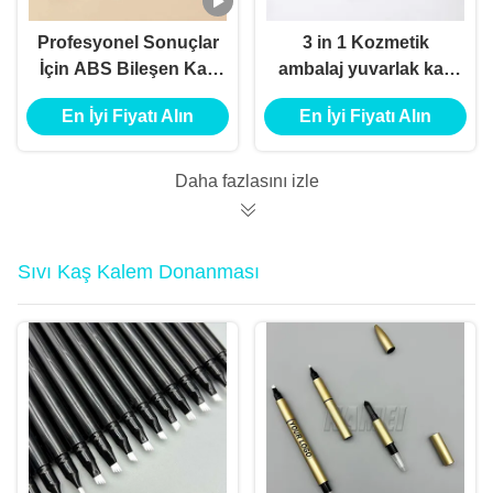
Profesyonel Sonuçlar
3 in 1 Kozmetik
İçin ABS Bileşen Kaş
ambalaj yuvarlak kaş
Kalemi Fırça
kalemi boş tüp, altını
En İyi Fiyatı Alın
En İyi Fiyatı Alın
Uygulayıcısı
doldurabilir plastik
kaş kalemi konteyneri
toptan
Daha fazlasını izle
Sıvı Kaş Kalem Donanması