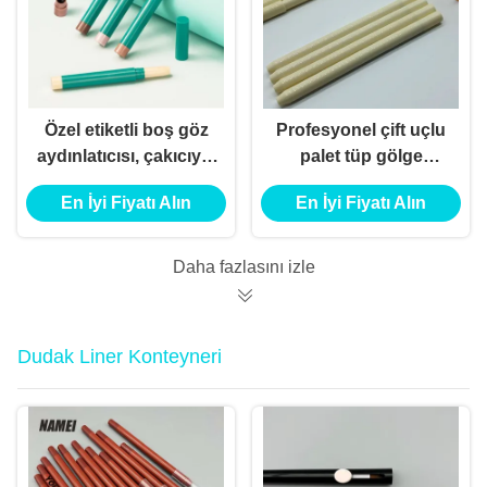
Özel etiketli boş göz
Profesyonel çift uçlu
aydınlatıcısı, çakıcıyla
palet tüp gölge
gölge çubuğu kalem
çubuğu özel etiket
En İyi Fiyatı Alın
En İyi Fiyatı Alın
yüksek kaliteli
vurgulayıcı saklayıcı
kalemle
Daha fazlasını izle
Dudak Liner Konteyneri