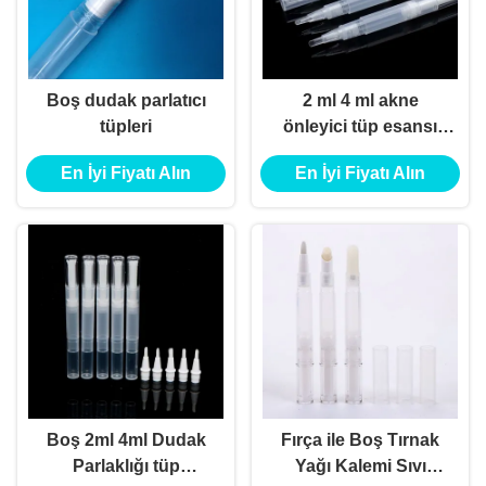
Boş dudak parlatıcı
2 ml 4 ml akne
tüpleri
önleyici tüp esansı
siğil çıkarma sıvı
En İyi Fiyatı Alın
En İyi Fiyatı Alın
gizleyici kalem tüp
nokta akne kalem
uyku jeli ambalajı
Boş 2ml 4ml Dudak
Fırça ile Boş Tırnak
Parlaklığı tüp
Yağı Kalemi Sıvı