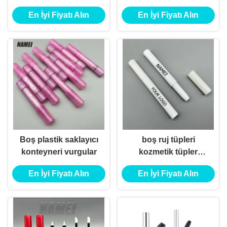
tüp
En İyi Fiyatı Alın
En İyi Fiyatı Alın
Boş plastik saklayıcı
boş ruj tüpleri
konteyneri vurgular
kozmetik tüpler
ambalaj tasarım ruj
En İyi Fiyatı Alın
En İyi Fiyatı Alın
tüpleri göz gölgesi
kapı