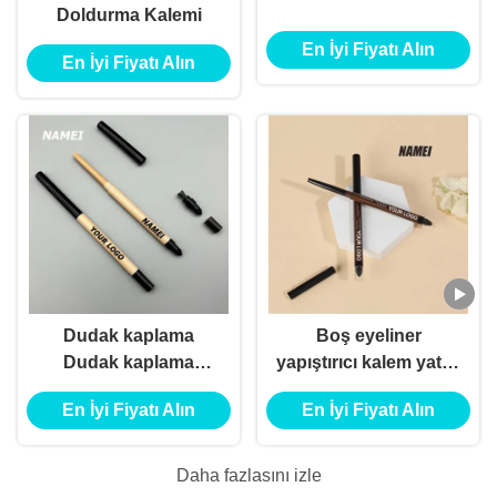
Doldurma Kalemi
En İyi Fiyatı Alın
En İyi Fiyatı Alın
Dudak kaplama
Boş eyeliner
Dudak kaplama
yapıştırıcı kalem yatak
kaplama kalem
ipek solucan kalem
En İyi Fiyatı Alın
En İyi Fiyatı Alın
konteyneri özel logo
su geçirmez dayanıklı
ile
özel jel eyeliner kalem
Konteyner
Daha fazlasını izle