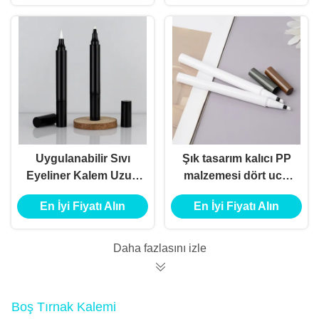
Uygulanabilir Sıvı
Şık tasarım kalıcı PP
Eyeliner Kalem Uzun
malzemesi dört ucu
Süren Vegan Formülü
sıvı kaş kalem
En İyi Fiyatı Alın
En İyi Fiyatı Alın
ambalajı
Daha fazlasını izle
Boş Tırnak Kalemi