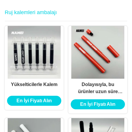
Ruj kalemleri ambalajı
Yükselticilerle Kalem
Dolayısıyla, bu
ürünler uzun süre
kullanılabilir ve
En İyi Fiyatı Alın
En İyi Fiyatı Alın
lekelere dayanıklıdır.