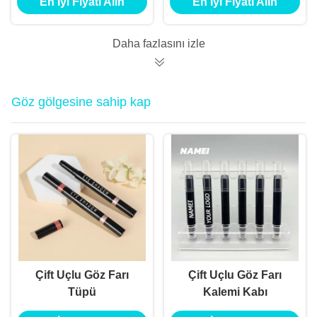
En İyi Fiyatı Alın
En İyi Fiyatı Alın
çubuklu boş dudak
ışığı tüpü
Daha fazlasını izle
Göz gölgesine sahip kap
Çift Uçlu Göz Farı
Çift Uçlu Göz Farı
Tüpü
Kalemi Kabı