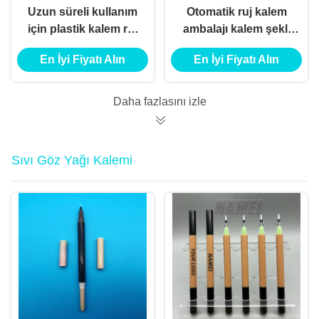
Uzun süreli kullanım
Otomatik ruj kalem
için plastik kalem ruj
ambalajı kalem şekli
tüpü
ve lekesiz teknolojiyle
En İyi Fiyatı Alın
En İyi Fiyatı Alın
boş ruj tüpleri
Daha fazlasını izle
Sıvı Göz Yağı Kalemi