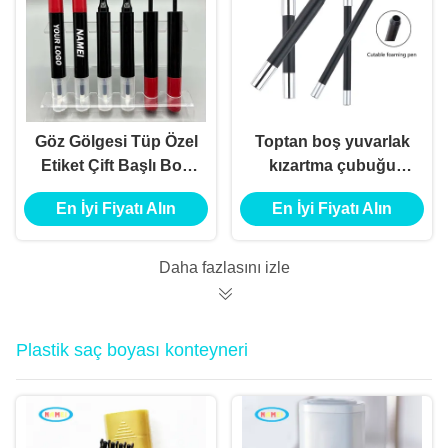
Göz Gölgesi Tüp Özel
Toptan boş yuvarlak
Etiket Çift Başlı Boş
kızartma çubuğu
Güzel Konteyner Göz
kalem ruj göz
En İyi Fiyatı Alın
En İyi Fiyatı Alın
Gölgesi Eyeliner Tüp
gölgeleri kontür
Boş Eyeliner Tüp
koruyucu tüp
ambalajı
Daha fazlasını izle
Plastik saç boyası konteyneri