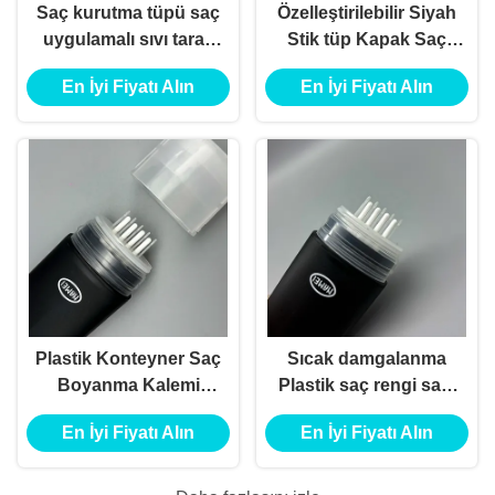
Saç kurutma tüpü saç
Özelleştirilebilir Siyah
uygulamalı sıvı tarak
Stik tüp Kapak Saç
saç için tüp şişe
Sihirli Kök Kapak
En İyi Fiyatı Alın
En İyi Fiyatı Alın
ambalaj saç boyası 4
Kem ile Paketleme
katmanlı tüp saç
Ekolojik Arkadaşça
uygulamalı tarak ile
Eşsiz Şekil Saç Rengi
Stik
Plastik Konteyner Saç
Sıcak damgalanma
Boyanma Kalemi
Plastik saç rengi sapı
Döner Saç Çubuğu ve
tüp kapağı
En İyi Fiyatı Alın
En İyi Fiyatı Alın
Özel Logo Tasarımı ile
özelleştirilebilir saç
Ambalaj
boyası şişe ambalajı