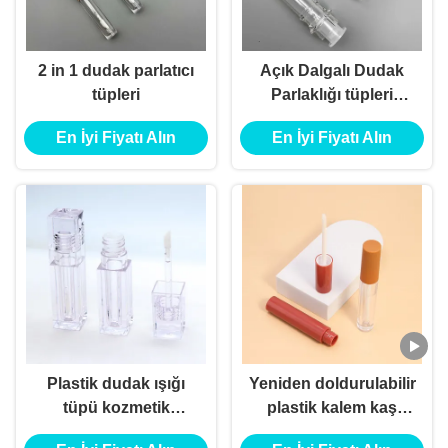
2 in 1 dudak parlatıcı
Açık Dalgalı Dudak
tüpleri
Parlaklığı tüpleri
Harika Tasarım Lüks
En İyi Fiyatı Alın
En İyi Fiyatı Alın
Boş Dudak Parlaklığı
Konteyneri
Plastik dudak ışığı
Yeniden doldurulabilir
tüpü kozmetik
plastik kalem kaş
ambalaj konteyneri
makyaj araçları