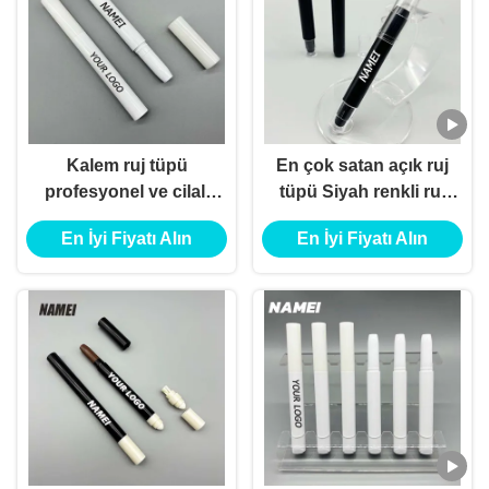
Kalem ruj tüpü
En çok satan açık ruj
profesyonel ve cilalı
tüpü Siyah renkli ruj
bir dudak
fırça ile ambalaj
En İyi Fiyatı Alın
En İyi Fiyatı Alın
görünümünün sırrı
konteyneri