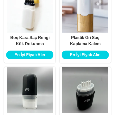
Boş Kara Saç Rengi
Plastik Gri Saç
Kök Dokunma
Kaplama Kalem
Yapışkan Paketleme
Paketleme Dokunarak
En İyi Fiyatı Alın
En İyi Fiyatı Alın
Logoyla Boş Siyah
Yapışkan Saç Rengi
Saç Kökü Gizleyici
Saç Boyası Yüksek
Tüp
Hava Sıkıcılığı