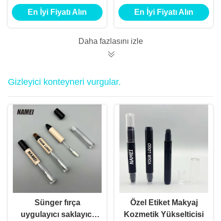
Konteyner Kutikül
Temel Yeniden
En İyi Fiyatı Alın
En İyi Fiyatı Alın
Yağı Tırnak Makyaj
Doldurulabilir Şişeler
Polonya Aksesuarlar
2 ml 4 ml Saç folikülü
Fırça ile Twist Pen
beslenme kalem tüpü
Daha fazlasını izle
Gizleyici konteyneri vurgular.
Sünger fırça
Özel Etiket Makyaj
uygulayıcı saklayıcı
Kozmetik Yükselticisi