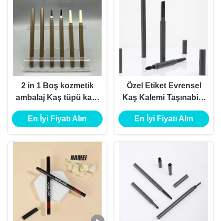
2 in 1 Boş kozmetik
Özel Etiket Evrensel
ambalaj Kaş tüpü kapı
Kaş Kalemi Taşınabilir
Boş Eyeliner tüpü
Kaş Makyaj Kalemi
En İyi Fiyatı Alın
En İyi Fiyatı Alın
kapı
tüpü Çift uçlu Kaş
Kalemi Özel Kaş
Kalemi