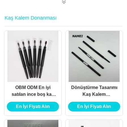
Kaş Kalem Donanması
OBM ODM En iyi
Dönüştürme Tasarımı
satılan ince boş kaş
Kaş Kalem
kalemi Konteyner
Konteyneri ABS
En İyi Fiyatı Alın
En İyi Fiyatı Alın
ince boş kaş kalemi
Malzemesi Otomatik
Formül