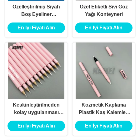
Özelleştirilmiş Siyah
Özel Etiketli Sıvı Göz
Boş Eyeliner
Yağı Konteyneri
Kalemleri
En İyi Fiyatı Alın
En İyi Fiyatı Alın
Keskinleştirilmeden
Kozmetik Kaplama
kolay uygulanması
Plastik Kaş Kalemleri
için Vegan Sıvı
Paketleme Sıvı
En İyi Fiyatı Alın
En İyi Fiyatı Alın
Eyeliner Kalemi
Eyeliner Kalem
Kaplama