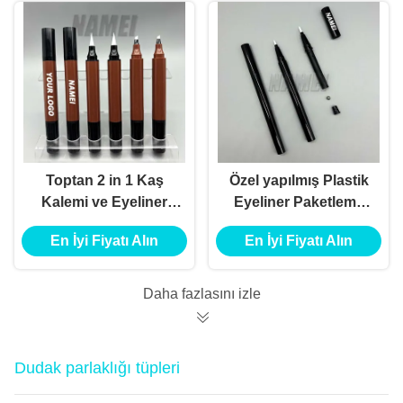
Toptan 2 in 1 Kaş
Özel yapılmış Plastik
Kalemi ve Eyeliner
Eyeliner Paketleme
Özel Baskı Boş Kaş
Boş Eyeliner Şişe
En İyi Fiyatı Alın
En İyi Fiyatı Alın
Kalemi ve Eyeliner
Özel Logo Boş
Tüp Konteyneri
Eyeliner Kalem
Daha fazlasını izle
Dudak parlaklığı tüpleri