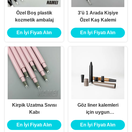
Özel Boş plastik
3'ü 1 Arada Kişiye
kozmetik ambalaj
Özel Kaş Kalemi
En İyi Fiyatı Alın
En İyi Fiyatı Alın
Kirpik Uzatma Sıvısı
Göz liner kalemleri
Kabı
için uygun
tasarlanmış sıvı kaş
En İyi Fiyatı Alın
En İyi Fiyatı Alın
konteyneri