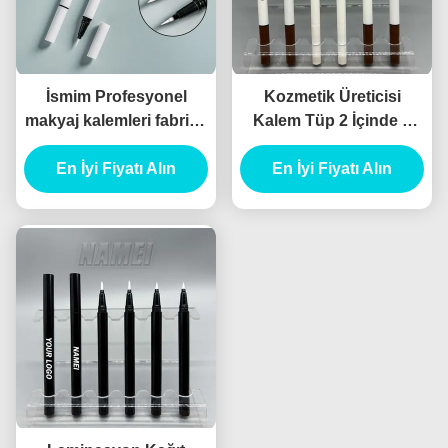
İsmim Profesyonel
Kozmetik Üreticisi
makyaj kalemleri fabrika
Kalem Tüp 2 İçinde 1
eyeliner tüp pembe Özel
Boş Makyaj Paketleme
boş eyeliner tüpü
En İyi Fiyatı Alın
Ucuz Sıvı Eyeliner
En İyi Fiyatı Alın
Salıncak boncuk sıvı
Kalem Tüp
eyeliner paketleri