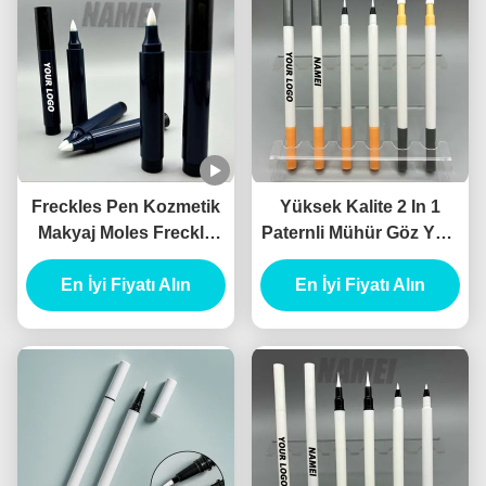
Freckles Pen Kozmetik
Yüksek Kalite 2 In 1
Makyaj Moles Freckle
Paternli Mühür Göz Yağı
Pen Özel Logo OEM
Sıvı Göz Yağı Kozmetik
Toptan Satış Freckle
En İyi Fiyatı Alın
Göz Yağı Paket Canthus
En İyi Fiyatı Alın
Pen Konteyner
Marker