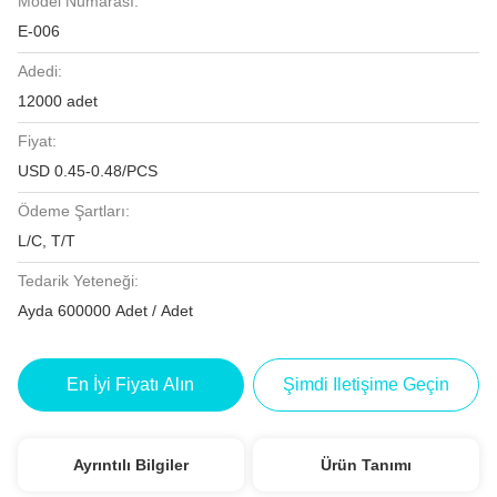
Model Numarası:
E-006
Adedi:
12000 adet
Fiyat:
USD 0.45-0.48/PCS
Ödeme Şartları:
L/C, T/T
Tedarik Yeteneği:
Ayda 600000 Adet / Adet
En İyi Fiyatı Alın
Şimdi Iletişime Geçin
Ayrıntılı Bilgiler
Ürün Tanımı