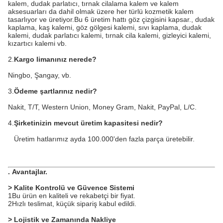
kalem, dudak parlatıcı, tırnak cilalama kalem ve kalem
aksesuarları da dahil olmak üzere her türlü kozmetik kalem
tasarlıyor ve üretiyor.Bu 6 üretim hattı göz çizgisini kapsar., dudak
kaplama, kaş kalemi, göz gölgesi kalemi, sıvı kaplama, dudak
kalemi, dudak parlatıcı kalemi, tırnak cila kalemi, gizleyici kalemi,
kızartıcı kalemi vb.
2.
Kargo limanınız nerede?
Ningbo, Şangay, vb.
3.
Ödeme şartlarınız nedir?
Nakit, T/T, Western Union, Money Gram, Nakit, PayPal, L/C.
4.
Şirketinizin mevcut üretim kapasitesi nedir?
Üretim hatlarımız ayda 100.000'den fazla parça üretebilir.
.
Avantajlar
.
> Kalite Kontrolü ve Güvence Sistemi
1Bu ürün en kaliteli ve rekabetçi bir fiyat.
2Hızlı teslimat, küçük sipariş kabul edildi.
> Lojistik ve Zamanında Nakliye