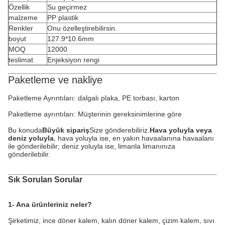
Özellik
Su geçirmez
malzeme
PP plastik
Renkler
Onu özelleştirebilirsin.
boyut
127.9*10.6mm
MOQ
12000
teslimat
Enjeksiyon rengi
Paketleme ve nakliye
Paketleme Ayrıntıları: dalgalı plaka, PE torbası, karton
Paketleme ayrıntıları: Müşterinin gereksinimlerine göre
Bu konuda
Büyük sipariş
Size gönderebiliriz.
Hava yoluyla veya
deniz yoluyla
, hava yoluyla ise, en yakın havaalanına havaalanı
ile gönderilebilir; deniz yoluyla ise, limanla limanınıza
gönderilebilir.
Sık Sorulan Sorular
1- Ana ürünleriniz neler?
Şirketimiz, ince döner kalem, kalın döner kalem, çizim kalem, sıvı