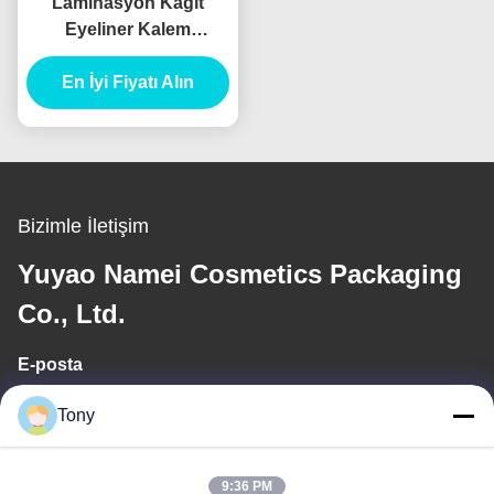
Laminasyon Kağıt
Eyeliner Kalem
Konteyner Paketleme
Tüp Eyeliner Tüp
En İyi Fiyatı Alın
Enjeksiyonlar Blow
Bizimle İletişim
Yuyao Namei Cosmetics Packaging
Co., Ltd.
E-posta
tony@chinacosmeticpackaging.com
Tony
Çalışma saati
9:36 PM