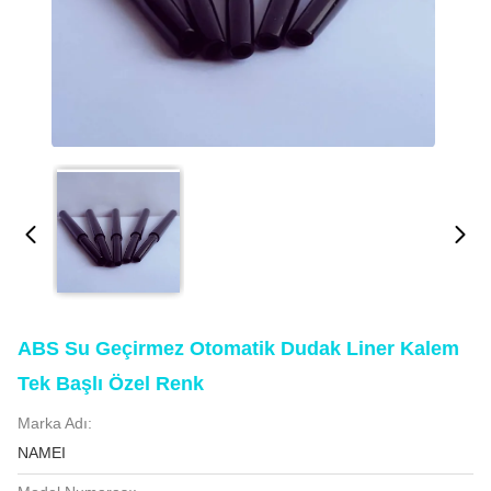
ABS Su Geçirmez Otomatik Dudak Liner Kalem
Tek Başlı Özel Renk
Marka Adı:
NAMEI