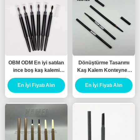
OBM ODM En iyi satılan
Dönüştürme Tasarımı
ince boş kaş kalemi
Kaş Kalem Konteyneri
Konteyner ince boş kaş
ABS Malzemesi
En İyi Fiyatı Alın
kalemi
Otomatik Formül
En İyi Fiyatı Alın