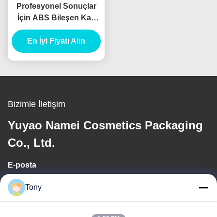
Profesyonel Sonuçlar
İçin ABS Bileşen Kaş
Kalemi Fırça
En İyi Fiyatı Alın
Uygulayıcısı
Bizimle İletişim
Yuyao Namei Cosmetics Packaging
Co., Ltd.
E-posta
tony@chinacosmeticpackaging.com
Tony
Çalışma saati