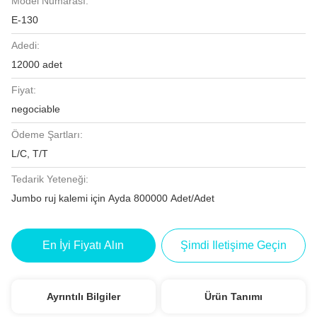
Model Numarası:
E-130
Adedi:
12000 adet
Fiyat:
negociable
Ödeme Şartları:
L/C, T/T
Tedarik Yeteneği:
Jumbo ruj kalemi için Ayda 800000 Adet/Adet
En İyi Fiyatı Alın
Şimdi Iletişime Geçin
Ayrıntılı Bilgiler
Ürün Tanımı