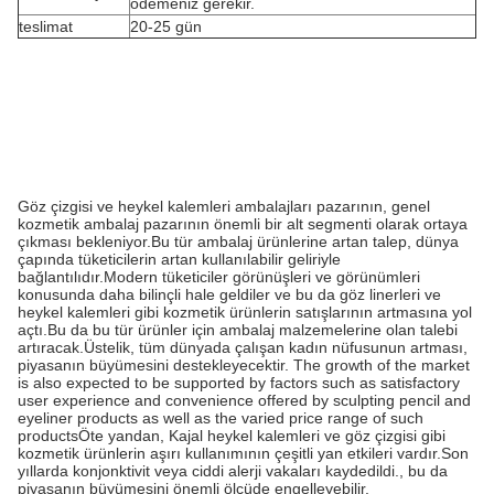
ödemeniz gerekir.
teslimat
20-25 gün
Göz çizgisi ve heykel kalemleri ambalajları pazarının, genel
kozmetik ambalaj pazarının önemli bir alt segmenti olarak ortaya
çıkması bekleniyor.Bu tür ambalaj ürünlerine artan talep, dünya
çapında tüketicilerin artan kullanılabilir geliriyle
bağlantılıdır.Modern tüketiciler görünüşleri ve görünümleri
konusunda daha bilinçli hale geldiler ve bu da göz linerleri ve
heykel kalemleri gibi kozmetik ürünlerin satışlarının artmasına yol
açtı.Bu da bu tür ürünler için ambalaj malzemelerine olan talebi
artıracak.Üstelik, tüm dünyada çalışan kadın nüfusunun artması,
piyasanın büyümesini destekleyecektir. The growth of the market
is also expected to be supported by factors such as satisfactory
user experience and convenience offered by sculpting pencil and
eyeliner products as well as the varied price range of such
productsÖte yandan, Kajal heykel kalemleri ve göz çizgisi gibi
kozmetik ürünlerin aşırı kullanımının çeşitli yan etkileri vardır.Son
yıllarda konjonktivit veya ciddi alerji vakaları kaydedildi., bu da
piyasanın büyümesini önemli ölçüde engelleyebilir.