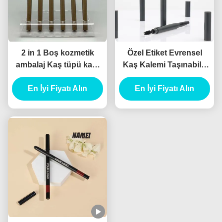
2 in 1 Boş kozmetik
Özel Etiket Evrensel
ambalaj Kaş tüpü kapı
Kaş Kalemi Taşınabilir
Boş Eyeliner tüpü kapı
Kaş Makyaj Kalemi tüpü
En İyi Fiyatı Alın
Çift uçlu Kaş Kalemi
En İyi Fiyatı Alın
Özel Kaş Kalemi