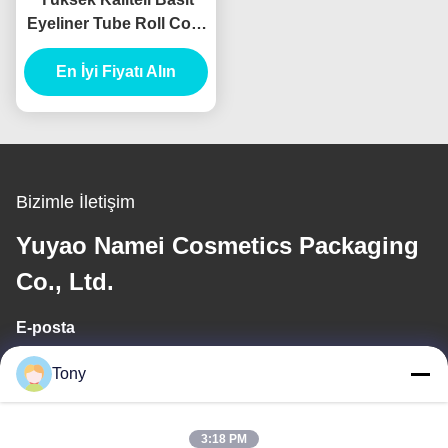
Eyeliner Tube Roll Core
Eyeliner Konteyner
Kozmetik Ambalaj
En İyi Fiyatı Alın
Bizimle İletişim
Yuyao Namei Cosmetics Packaging
Co., Ltd.
E-posta
tony@chinacosmeticpackaging.com
Tony
Çalışma saati
3:18 PM
8:00-17:00