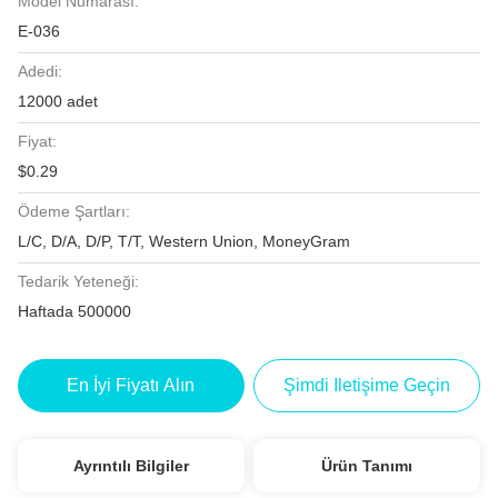
Model Numarası:
E-036
Adedi:
12000 adet
Fiyat:
$0.29
Ödeme Şartları:
L/C, D/A, D/P, T/T, Western Union, MoneyGram
Tedarik Yeteneği:
Haftada 500000
En İyi Fiyatı Alın
Şimdi Iletişime Geçin
Ayrıntılı Bilgiler
Ürün Tanımı