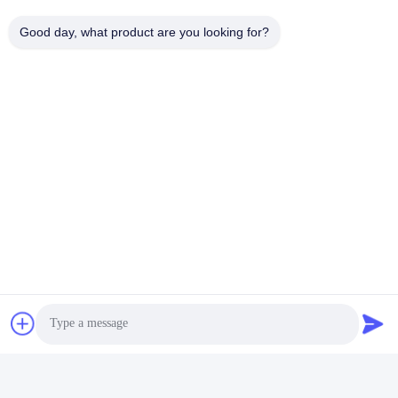
Good day, what product are you looking for?
Adresimiz
Adres
No.8 Xiadalu, Nijialu Köyü, Simen Şehri, Yuyao Şehri, Ningbo, Çin
Tel
86--19012893906
Çin İyi Kalite Eyeliner Kalem Paketleri Tedarikçi. Telif hakkı ©
-2026 Yuyao Namei Cosmetics Packaging Co., Ltd. - Tüm haklar
saklıdır.
Gizlilik Politikası
|
Site Haritası