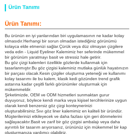
Ürün Tanımı
Ürün Tanımı:
Bu ürünün en iyi yanlarından biri uygulamasının ne kadar kolay
olmasıdır.Herhangi bir sorun olmadan istediğiniz görünümü
kolayca elde etmenizi sağlar.Çürük veya düz olmayan çizgilere
veda edin - Liquid Eyeliner Kalemimiz her seferinde mükemmel
bir görünüm yaratmayı basit ve stressiz hale getirir.
Bu göz çizgi kalemleri özellikle gözlerde kullanmak için
tasarlanmıştır.Bu göz çizgisi kaleminiz mutlaka günlük hayatınızın
bir parçası olacak.Kesin çizgiler oluşturma yeteneği ve kullanımı
kolay tasarımı ile bu kalem, klasik kedi gözünden trend grafik
astarına kadar çeşitli farklı görünümler oluşturmak için
mükemmeldir.
Şirketimizde, OEM ve ODM hizmetleri sunmaktan gurur
duyuyoruz, böylece kendi marka veya kişisel tercihlerinize uygun
olarak kendi benzersiz göz çizgi konteynerinizi
oluşturabilirsiniz.Sıvı göz liner kalemimiz en kaliteli bir üründür.
Müşterilerinizi etkileyecek ve daha fazlası için geri dönmelerini
sağlayacaktır.Basit ve zarif bir göz çizgisi ambalajı veya daha
ayrıntılı bir tasarım arıyorsanız, ürününüz için mükemmel bir kap
oluşturmanıza yardımcı olabiliriz.