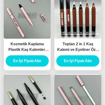
Kozmetik Kaplama
Toptan 2 in 1 Kaş
Plastik Kaş Kalemleri
Kalemi ve Eyeliner Özel
Paketleme Sıvı Eyeliner
Baskı Boş Kaş Kalemi
En İyi Fiyatı Alın
Kalem Kaplama
En İyi Fiyatı Alın
ve Eyeliner Tüp
Konteyneri