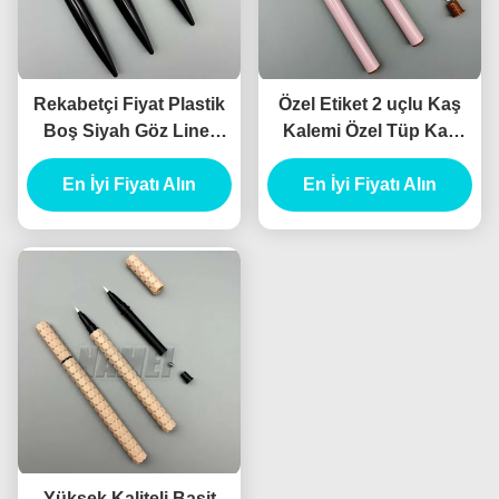
Rekabetçi Fiyat Plastik
Özel Etiket 2 uçlu Kaş
Boş Siyah Göz Liner
Kalemi Özel Tüp Kaş
Kalem tüpü Boş
Koleksiyonu Heykel
En İyi Fiyatı Alın
Eyeliner Kalem
Pomada Kaş Kalem
En İyi Fiyatı Alın
Konteyneri
Yüksek Kaliteli Basit