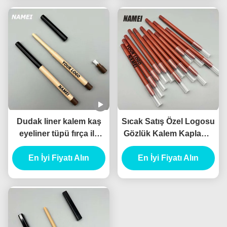
Konteyner
Dudak liner kalem kaş
Sıcak Satış Özel Logosu
eyeliner tüpü fırça ile
Gözlük Kalem Kaplama
dudak liner kalem
Blister kalem Slim Boş
konteyner çipper ile
En İyi Fiyatı Alın
Dudak Liner Tube
En İyi Fiyatı Alın
özelleştirmek
Planlanabilir malzeme