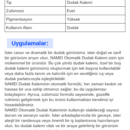
Tip
Dudak Kalemi
Zulümsüz
Evet
Pigmentasyon
Yüksek
Kullanım Alanı
Dudak
Uygulamalar:
İster cesur ve dramatik bir dudak görünümü, ister doğal ve zarif
bir görünüm arıyor olun, NAMEI Otomatik Dudak Kalemi sizin için
mükemmel bir üründür. Bu çok yönlü dudak kalemi, özel bir boş
dudak kalemi görünümü oluşturmak için tek başına kullanılabilir
veya daha fazla tanım ve kalıcılık için en sevdiğiniz ruj veya
dudak parlatıcısıyla eşleştirilebilir.
NAMEI Dudak Kaleminin otomatik formülü, her zaman keskin ve
hassas bir uca sahip olmanızı sağlar, bu da uygulamayı
kolaylaştırır. Ayrıca, zulümsüz formülü sayesinde, güzellik
rutininizi geliştirmek için bu ürünü kullanmaktan kendinizi iyi
hissedebilirsiniz.
NAMEI Otomatik Dudak Kaleminin kullanışlı olabileceği sayısız
durum ve senaryo vardır. İster arkadaşlarınızla bir geceye, ister
ateşli bir randevuya veya önemli bir iş toplantısına hazırlanıyor
olun, bu dudak kalemi cilalı ve bir araya getirilmiş bir görünüm