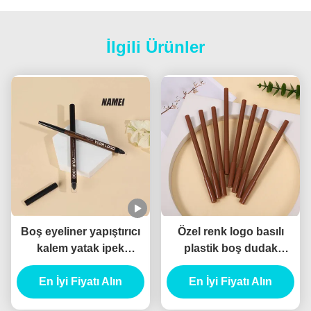
İlgili Ürünler
Boş eyeliner yapıştırıcı
Özel renk logo basılı
kalem yatak ipek
plastik boş dudak
solucan kalem su
kaplama tüpü paket
geçirmez dayanıklı özel
En İyi Fiyatı Alın
kaplama ince lipliner
En İyi Fiyatı Alın
jel eyeliner kalem
tüpü