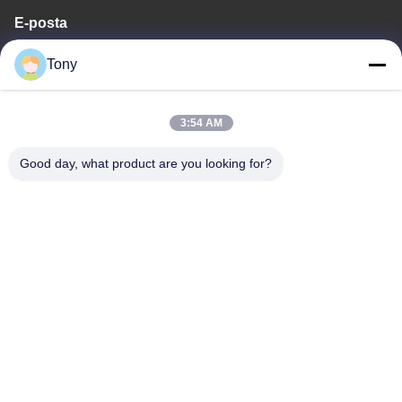
E-posta
tony@chinacosmeticpackaging.com
Tony
Çalışma saati
3:54 AM
8:00-17:00
Good day, what product are you looking for?
Adresimiz
Adres
No.8 Xiadalu, Nijialu Köyü, Simen Şehri, Yuyao Şehri, Ningbo, Çin
Tel
86--19012893906
Çin İyi Kalite Eyeliner Kalem Paketleri Tedarikçi. Telif hakkı ©