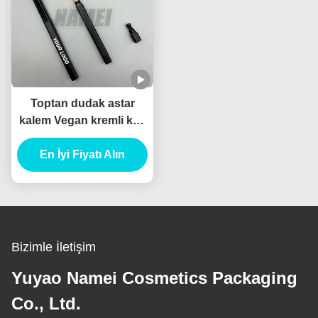
Toptan dudak astar
kalem Vegan kremli kap
Su geçirmez Özel Logo
En İyi Fiyatı Alın
Özel etiket
Bizimle İletişim
Yuyao Namei Cosmetics Packaging
Co., Ltd.