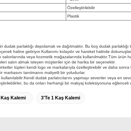
Özelleştirilebilir
Plastik
 dudak parlaklığı depolamak ve dağıtmaktır. Bu boş dudak parlaklığı tüpl
seçenek haline getiriyor.Kullanımı kolaydır ve hareket halinde dokunuşlar
k salonlarında veya kozmetik mağazalarında kullanılmaktır.Tüm ürün hat
pleri satın almak isteyen müşteriler için de harika bir seçenektir.
irketler tüpleri kendi logo ve markalarıyla özelleştirebilir ve daha sonra 
bir markasını tanıtmanın maliyetli bir yoludurlar.
 kullanılabilir.Kendi dudak parlatıcılarını yapmayı sevenler veya en sevd
eştirilebilirler, bu da onları herhangi bir makyaj koleksiyonuna eğlenceli
 Kaş Kalemi
3'te 1 Kaş Kalemi