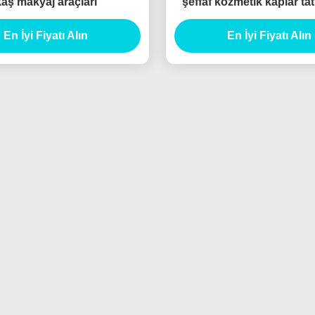
kaş makyaj araçları
şeffaf kozmetik kaplar ta
parlatıcı paketleri dudak 
En İyi Fiyatı Alın
En İyi Fiyatı Alın
kap satıcıları