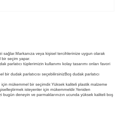
zi sağlar.Markanıza veya kişisel tercihlerinize uygun olarak
l bir seçim yapar.
k parlatıcı tüplerimizin kullanımı kolay tasarımı onları favori
l bir dudak parlatıcısı seçebilirsinizBoş dudak parlatıcı
lar için mükemmel bir seçimdir.Yüksek kaliteli plastik malzeme
 kişiselleştirmek isteyenler için mükemmeldir.Yeniden
mizi bugün deneyin ve parmaklarınızın ucunda yüksek kaliteli boş