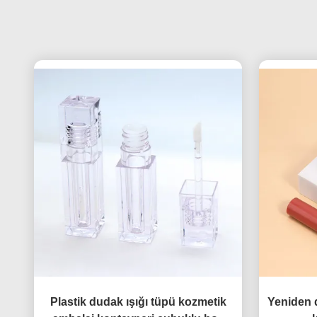
Plastik dudak ışığı tüpü kozmetik
Yeniden d