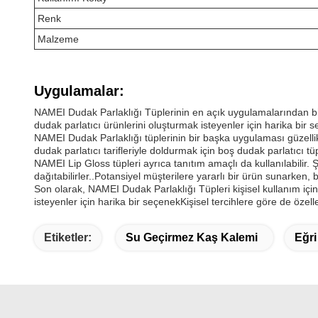
Renk
Malzeme
Uygulamalar:
NAMEI Dudak Parlaklığı Tüplerinin en açık uygulamalarından biri
dudak parlatıcı ürünlerini oluşturmak isteyenler için harika bir 
NAMEI Dudak Parlaklığı tüplerinin bir başka uygulaması güzelli
dudak parlatıcı tarifleriyle doldurmak için boş dudak parlatıcı tü
NAMEI Lip Gloss tüpleri ayrıca tanıtım amaçlı da kullanılabilir. Ş
dağıtabilirler..Potansiyel müşterilere yararlı bir ürün sunarken, 
Son olarak, NAMEI Dudak Parlaklığı Tüpleri kişisel kullanım için
isteyenler için harika bir seçenekKişisel tercihlere göre de özell
Etiketler:
Su Geçirmez Kaş Kalemi
Eğri