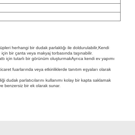
eri herhangi bir dudak parlaklığı ile doldurulabilir,Kendi
 için bir çanta veya makyaj torbasında taşınabilir.
tı için tutarlı bir görünüm oluşturmakAyrıca kendi ev yapımı
ticaret fuarlarında veya etkinliklerde tanıtım eşyaları olarak
iği dudak parlatıcılarını kullanımı kolay bir kapta saklamak
 ve benzersiz bir ek olarak sunar.