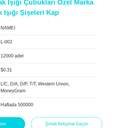
k Işığı Çubukları Özel Marka
 Işığı Şişeleri Kap
NAMEI
L-002
12000 adet
$0.31
L/C, D/A, D/P, T/T, Western Union,
MoneyGram
Haftada 500000
Alın
Şimdi Iletişime Geçin