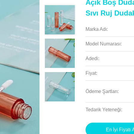
Açık Boş Duda
Sıvı Ruj Dudak
Marka Adı:
Model Numarası:
Adedi:
Fiyat:
Ödeme Şartları:
Tedarik Yeteneği:
En İyi Fiyatı 