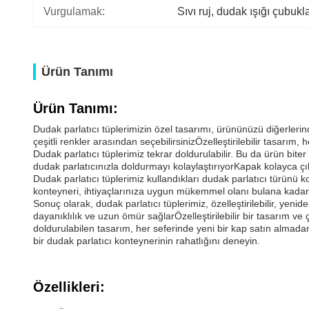
Vurgulamak:
Sıvı ruj
, 
dudak ışığı çubukla
Ürün Tanımı
Ürün Tanımı:
Dudak parlatıcı tüplerimizin özel tasarımı, ürününüzü diğerlerin
çeşitli renkler arasından seçebilirsinizÖzelleştirilebilir tasar
Dudak parlatıcı tüplerimiz tekrar doldurulabilir. Bu da ürün bit
dudak parlatıcınızla doldurmayı kolaylaştırıyorKapak kolayca çıka
Dudak parlatıcı tüplerimiz kullandıkları dudak parlatıcı türünü 
konteyneri, ihtiyaçlarınıza uygun mükemmel olanı bulana kadar fa
Sonuç olarak, dudak parlatıcı tüplerimiz, özelleştirilebilir, yen
dayanıklılık ve uzun ömür sağlarÖzelleştirilebilir bir tasarım ve
doldurulabilen tasarım, her seferinde yeni bir kap satın almada
bir dudak parlatıcı konteynerinin rahatlığını deneyin.
Özellikleri: