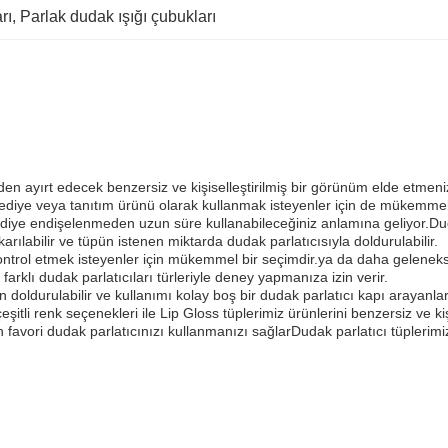
rı
, 
Parlak dudak ışığı çubukları
den ayırt edecek benzersiz ve kişiselleştirilmiş bir görünüm elde etmeni
ım, hediye veya tanıtım ürünü olarak kullanmak isteyenler için de mükemme
er diye endişelenmeden uzun süre kullanabileceğiniz anlamına geliyor.Duda
rılabilir ve tüpün istenen miktarda dudak parlatıcısıyla doldurulabilir.
kontrol etmek isteyenler için mükemmel bir seçimdir.ya da daha gelenekse
rklı dudak parlatıcıları türleriyle deney yapmanıza izin verir.
iden doldurulabilir ve kullanımı kolay boş bir dudak parlatıcı kapı arayan
 çeşitli renk seçenekleri ile Lip Gloss tüplerimiz ürünlerini benzersiz ve
n favori dudak parlatıcınızı kullanmanızı sağlarDudak parlatıcı tüpleri