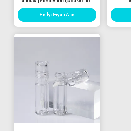
ambalaj konteyneri çubuklu boş
dudak ışığı tüpü
En İyi Fiyatı Alın