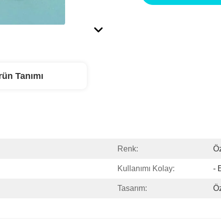
rün Tanımı
Renk:
Öz
Kullanımı Kolay:
- 
Tasarım:
Ö